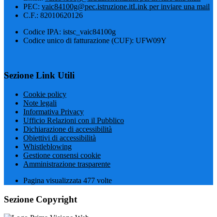
PEC:
vaic84100g@pec.istruzione.it
Link per inviare una mail
C.F.: 82010620126
Codice IPA: istsc_vaic84100g
Codice unico di fatturazione (CUF): UFW09Y
Sezione Link Utili
Cookie policy
Note legali
Informativa Privacy
Ufficio Relazioni con il Pubblico
Dichiarazione di accessibilità
Obiettivi di accessibilità
Whistleblowing
Gestione consensi cookie
Amministrazione trasparente
Pagina visualizzata
477
volte
Sezione Copyright