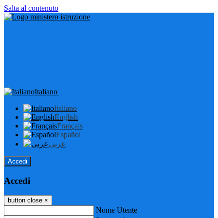
Salta al contenuto
Italiano
Italiano
English
Français
Español
عربى
Accedi
Accedi
button close
×
Nome Utente