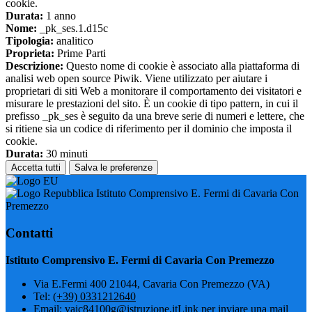
cookie.
Durata:
1 anno
Nome:
_pk_ses.1.d15c
Tipologia:
analitico
Proprieta:
Prime Parti
Descrizione:
Questo nome di cookie è associato alla piattaforma di
analisi web open source Piwik. Viene utilizzato per aiutare i
proprietari di siti Web a monitorare il comportamento dei visitatori e
misurare le prestazioni del sito. È un cookie di tipo pattern, in cui il
prefisso _pk_ses è seguito da una breve serie di numeri e lettere, che
si ritiene sia un codice di riferimento per il dominio che imposta il
cookie.
Durata:
30 minuti
Accetta tutti
Salva le preferenze
Istituto Comprensivo E. Fermi di Cavaria Con
Premezzo
Contatti
Istituto Comprensivo E. Fermi di Cavaria Con Premezzo
Via E.Fermi 400 21044, Cavaria Con Premezzo (VA)
Tel:
(+39) 0331212640
Email:
vaic84100g@istruzione.it
Link per inviare una mail