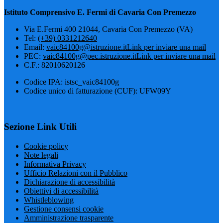
Istituto Comprensivo E. Fermi di Cavaria Con Premezzo
Via E.Fermi 400 21044, Cavaria Con Premezzo (VA)
Tel:
(+39) 0331212640
Email:
vaic84100g@istruzione.it
Link per inviare una mail
PEC:
vaic84100g@pec.istruzione.it
Link per inviare una mail
C.F.: 82010620126
Codice IPA: istsc_vaic84100g
Codice unico di fatturazione (CUF): UFW09Y
Sezione Link Utili
Cookie policy
Note legali
Informativa Privacy
Ufficio Relazioni con il Pubblico
Dichiarazione di accessibilità
Obiettivi di accessibilità
Whistleblowing
Gestione consensi cookie
Amministrazione trasparente