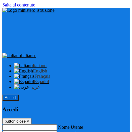
Salta al contenuto
Italiano
Italiano
English
Français
Español
عربى
Accedi
Accedi
button close
×
Nome Utente