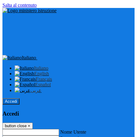
Salta al contenuto
Italiano
Italiano
English
Français
Español
عربى
Accedi
Accedi
button close
×
Nome Utente