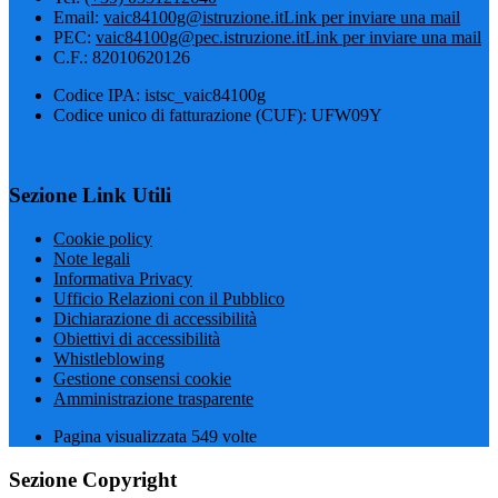
Email:
vaic84100g@istruzione.it
Link per inviare una mail
PEC:
vaic84100g@pec.istruzione.it
Link per inviare una mail
C.F.: 82010620126
Codice IPA: istsc_vaic84100g
Codice unico di fatturazione (CUF): UFW09Y
Sezione Link Utili
Cookie policy
Note legali
Informativa Privacy
Ufficio Relazioni con il Pubblico
Dichiarazione di accessibilità
Obiettivi di accessibilità
Whistleblowing
Gestione consensi cookie
Amministrazione trasparente
Pagina visualizzata
549
volte
Sezione Copyright