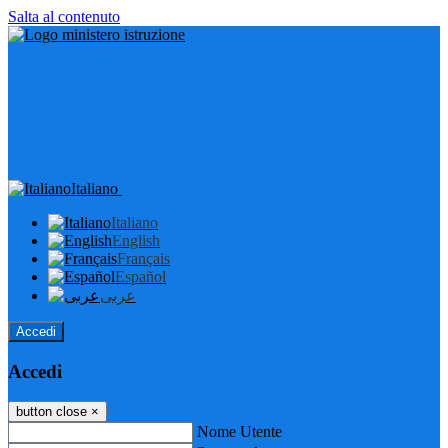
Salta al contenuto
Italiano
Italiano
English
Français
Español
عربى
Accedi
Accedi
button close
×
Nome Utente