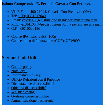
Istituto Comprensivo E. Fermi di Cavaria Con Premezzo
Via E.Fermi 400 21044, Cavaria Con Premezzo (VA)
Tel:
(+39) 0331212640
Email:
vaic84100g@istruzione.it
Link per inviare una mail
PEC:
vaic84100g@pec.istruzione.it
Link per inviare una mail
C.F.: 82010620126
Codice IPA: istsc_vaic84100g
Codice unico di fatturazione (CUF): UFW09Y
Sezione Link Utili
Cookie policy
Note legali
Informativa Privacy
Ufficio Relazioni con il Pubblico
Dichiarazione di accessibilità
Obiettivi di accessibilità
Whistleblowing
Gestione consensi cookie
Amministrazione trasparente