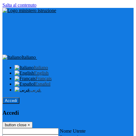
Salta al contenuto
Italiano
Italiano
English
Français
Español
عربى
Accedi
Accedi
button close
×
Nome Utente