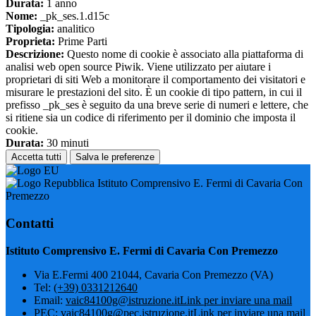
Durata:
1 anno
Nome:
_pk_ses.1.d15c
Tipologia:
analitico
Proprieta:
Prime Parti
Descrizione:
Questo nome di cookie è associato alla piattaforma di
analisi web open source Piwik. Viene utilizzato per aiutare i
proprietari di siti Web a monitorare il comportamento dei visitatori e
misurare le prestazioni del sito. È un cookie di tipo pattern, in cui il
prefisso _pk_ses è seguito da una breve serie di numeri e lettere, che
si ritiene sia un codice di riferimento per il dominio che imposta il
cookie.
Durata:
30 minuti
Accetta tutti
Salva le preferenze
Istituto Comprensivo E. Fermi di Cavaria Con
Premezzo
Contatti
Istituto Comprensivo E. Fermi di Cavaria Con Premezzo
Via E.Fermi 400 21044, Cavaria Con Premezzo (VA)
Tel:
(+39) 0331212640
Email:
vaic84100g@istruzione.it
Link per inviare una mail
PEC:
vaic84100g@pec.istruzione.it
Link per inviare una mail