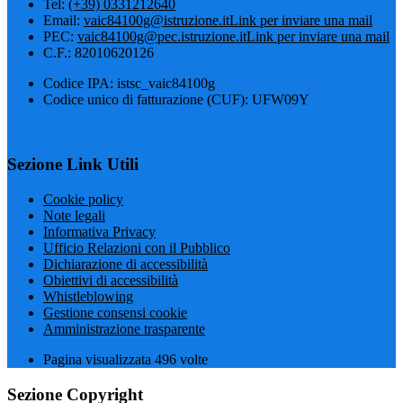
Tel:
(+39) 0331212640
Email:
vaic84100g@istruzione.it
Link per inviare una mail
PEC:
vaic84100g@pec.istruzione.it
Link per inviare una mail
C.F.: 82010620126
Codice IPA: istsc_vaic84100g
Codice unico di fatturazione (CUF): UFW09Y
Sezione Link Utili
Cookie policy
Note legali
Informativa Privacy
Ufficio Relazioni con il Pubblico
Dichiarazione di accessibilità
Obiettivi di accessibilità
Whistleblowing
Gestione consensi cookie
Amministrazione trasparente
Pagina visualizzata
496
volte
Sezione Copyright