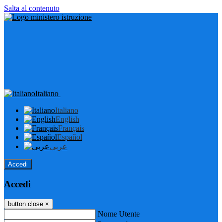
Salta al contenuto
Italiano
Italiano
English
Français
Español
عربى
Accedi
Accedi
button close
×
Nome Utente