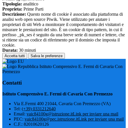
Tipologia:
analitico
Proprieta:
Prime Parti
Descrizione:
Questo nome di cookie è associato alla piattaforma di
analisi web open source Piwik. Viene utilizzato per aiutare i
proprietari di siti Web a monitorare il comportamento dei visitatori e
misurare le prestazioni del sito. È un cookie di tipo pattern, in cui il
prefisso _pk_ses è seguito da una breve serie di numeri e lettere, che
si ritiene sia un codice di riferimento per il dominio che imposta il
cookie.
Durata:
30 minuti
Accetta tutti
Salva le preferenze
Istituto Comprensivo E. Fermi di Cavaria Con
Premezzo
Contatti
Istituto Comprensivo E. Fermi di Cavaria Con Premezzo
Via E.Fermi 400 21044, Cavaria Con Premezzo (VA)
Tel:
(+39) 0331212640
Email:
vaic84100g@istruzione.it
Link per inviare una mail
PEC:
vaic84100g@pec.istruzione.it
Link per inviare una mail
C.F.: 82010620126