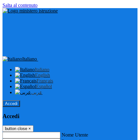
Salta al contenuto
Italiano
Italiano
English
Français
Español
عربى
Accedi
Accedi
button close
×
Nome Utente