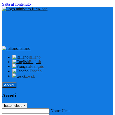
Salta al contenuto
Italiano
Italiano
English
Français
Español
عربى
Accedi
Accedi
button close
×
Nome Utente