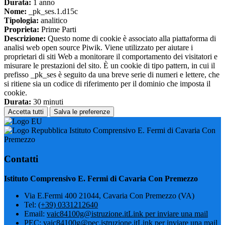
Durata:
1 anno
Nome:
_pk_ses.1.d15c
Tipologia:
analitico
Proprieta:
Prime Parti
Descrizione:
Questo nome di cookie è associato alla piattaforma di
analisi web open source Piwik. Viene utilizzato per aiutare i
proprietari di siti Web a monitorare il comportamento dei visitatori e
misurare le prestazioni del sito. È un cookie di tipo pattern, in cui il
prefisso _pk_ses è seguito da una breve serie di numeri e lettere, che
si ritiene sia un codice di riferimento per il dominio che imposta il
cookie.
Durata:
30 minuti
Accetta tutti
Salva le preferenze
Istituto Comprensivo E. Fermi di Cavaria Con
Premezzo
Contatti
Istituto Comprensivo E. Fermi di Cavaria Con Premezzo
Via E.Fermi 400 21044, Cavaria Con Premezzo (VA)
Tel:
(+39) 0331212640
Email:
vaic84100g@istruzione.it
Link per inviare una mail
PEC:
vaic84100g@pec.istruzione.it
Link per inviare una mail