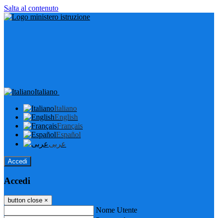
Salta al contenuto
Italiano
Italiano
English
Français
Español
عربى
Accedi
Accedi
button close
×
Nome Utente