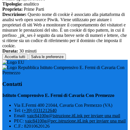
Tipologia:
analitico
Proprieta:
Prime Parti
Descrizione:
Questo nome di cookie è associato alla piattaforma di
analisi web open source Piwik. Viene utilizzato per aiutare i
proprietari di siti Web a monitorare il comportamento dei visitatori e
misurare le prestazioni del sito. È un cookie di tipo pattern, in cui il
prefisso _pk_ses è seguito da una breve serie di numeri e lettere, che
si ritiene sia un codice di riferimento per il dominio che imposta il
cookie.
Durata:
30 minuti
Accetta tutti
Salva le preferenze
Istituto Comprensivo E. Fermi di Cavaria Con
Premezzo
Contatti
Istituto Comprensivo E. Fermi di Cavaria Con Premezzo
Via E.Fermi 400 21044, Cavaria Con Premezzo (VA)
Tel:
(+39) 0331212640
Email:
vaic84100g@istruzione.it
Link per inviare una mail
PEC:
vaic84100g@pec.istruzione.it
Link per inviare una mail
C.F.: 82010620126