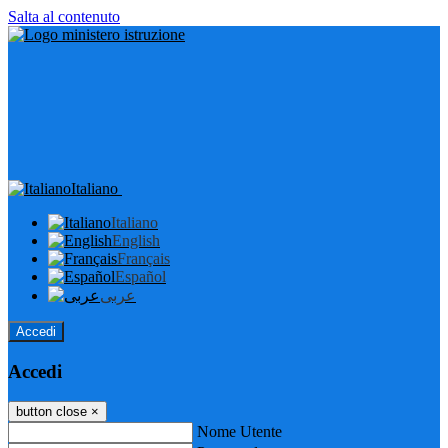
Salta al contenuto
Italiano
Italiano
English
Français
Español
عربى
Accedi
Accedi
button close
×
Nome Utente