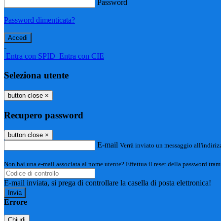
Password
Password dimenticata?
-
Entra con SPID
Entra con CIE
Seleziona utente
button close
×
Recupero password
button close
×
E-mail
Verrà inviato un messaggio all'indirizz
Non hai una e-mail associata al nome utente? Effettua il reset della password tram
E-mail inviata, si prega di controllare la casella di posta elettronica!
Errore
Chiudi