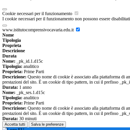
Cookie necessari per il funzionamento
I cookie necessari per il funzionamento non possono essere disabilitati.
www.istitutocomprensivocavaria.edu.it
Nome
Tipologia
Proprieta
Descrizione
Durata
Nome:
_pk_id.1.d15c
Tipologia:
analitico
Proprieta:
Prime Parti
Descrizione:
Questo nome di cookie è associato alla piattaforma di ana
prestazioni del sito. È un cookie di tipo pattern, in cui il prefisso _pk
Durata:
1 anno
Nome:
_pk_ses.1.d15c
Tipologia:
analitico
Proprieta:
Prime Parti
Descrizione:
Questo nome di cookie è associato alla piattaforma di ana
prestazioni del sito. È un cookie di tipo pattern, in cui il prefisso _pk
Durata:
30 minuti
Accetta tutti
Salva le preferenze