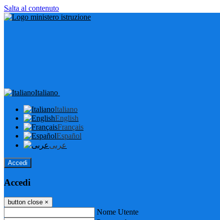
Salta al contenuto
Italiano
Italiano
English
Français
Español
عربى
Accedi
Accedi
button close
×
Nome Utente