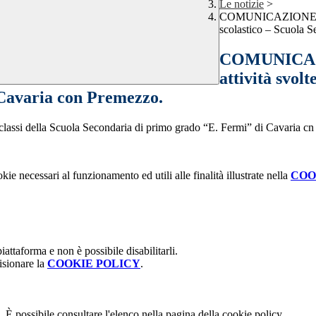
Le notizie
>
COMUNICAZIONE INTE
scolastico – Scuola 
COMUNICAZI
attività svol
Cavaria con Premezzo.
 classi della Scuola Secondaria di primo grado “E. Fermi” di Cavaria cn
kie necessari al funzionamento ed utili alle finalità illustrate nella
COO
attaforma e non è possibile disabilitarli.
isionare la
COOKIE POLICY
.
 È possibile consultare l'elenco nella pagina della cookie policy.