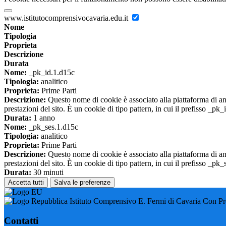
www.istitutocomprensivocavaria.edu.it
Nome
Tipologia
Proprieta
Descrizione
Durata
Nome:
_pk_id.1.d15c
Tipologia:
analitico
Proprieta:
Prime Parti
Descrizione:
Questo nome di cookie è associato alla piattaforma di ana
prestazioni del sito. È un cookie di tipo pattern, in cui il prefisso _pk
Durata:
1 anno
Nome:
_pk_ses.1.d15c
Tipologia:
analitico
Proprieta:
Prime Parti
Descrizione:
Questo nome di cookie è associato alla piattaforma di ana
prestazioni del sito. È un cookie di tipo pattern, in cui il prefisso _pk
Durata:
30 minuti
Accetta tutti
Salva le preferenze
Istituto Comprensivo E. Fermi di Cavaria Con P
Contatti