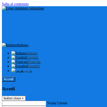
Salta al contenuto
Italiano
Italiano
English
Français
Español
عربى
Accedi
Accedi
button close
×
Nome Utente