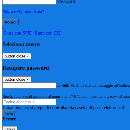
Password
Password dimenticata?
-
Entra con SPID
Entra con CIE
Seleziona utente
button close
×
Recupero password
button close
×
E-mail
Verrà inviato un messaggio all'indirizz
Non hai una e-mail associata al nome utente? Effettua il reset della password tram
E-mail inviata, si prega di controllare la casella di posta elettronica!
Errore
Chiudi