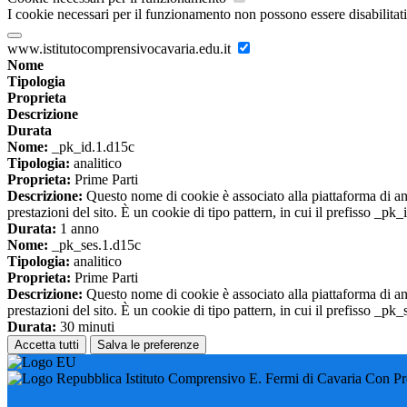
I cookie necessari per il funzionamento non possono essere disabilitati.
www.istitutocomprensivocavaria.edu.it
Nome
Tipologia
Proprieta
Descrizione
Durata
Nome:
_pk_id.1.d15c
Tipologia:
analitico
Proprieta:
Prime Parti
Descrizione:
Questo nome di cookie è associato alla piattaforma di ana
prestazioni del sito. È un cookie di tipo pattern, in cui il prefisso _pk
Durata:
1 anno
Nome:
_pk_ses.1.d15c
Tipologia:
analitico
Proprieta:
Prime Parti
Descrizione:
Questo nome di cookie è associato alla piattaforma di ana
prestazioni del sito. È un cookie di tipo pattern, in cui il prefisso _pk
Durata:
30 minuti
Accetta tutti
Salva le preferenze
Istituto Comprensivo E. Fermi di Cavaria Con P