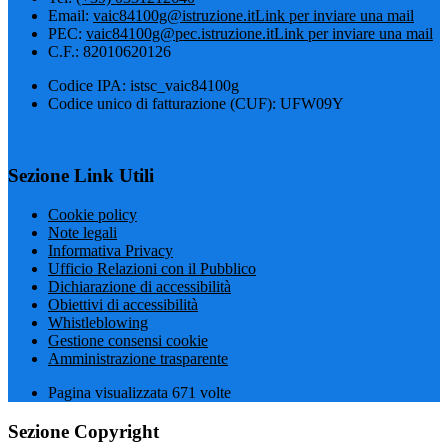
Email:
vaic84100g@istruzione.it
Link per inviare una mail
PEC:
vaic84100g@pec.istruzione.it
Link per inviare una mail
C.F.: 82010620126
Codice IPA: istsc_vaic84100g
Codice unico di fatturazione (CUF): UFW09Y
Sezione Link Utili
Cookie policy
Note legali
Informativa Privacy
Ufficio Relazioni con il Pubblico
Dichiarazione di accessibilità
Obiettivi di accessibilità
Whistleblowing
Gestione consensi cookie
Amministrazione trasparente
Pagina visualizzata
671
volte
Sezione Copyright