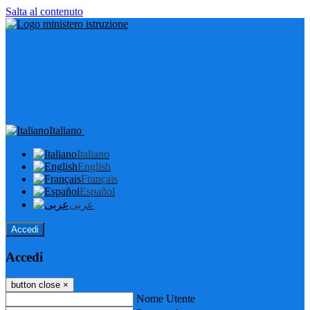
Salta al contenuto
Italiano
Italiano
English
Français
Español
عربى
Accedi
Accedi
button close
×
Nome Utente