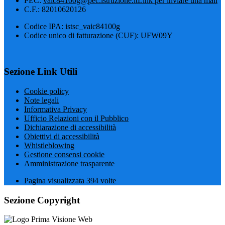
PEC:
vaic84100g@pec.istruzione.it
Link per inviare una mail
C.F.: 82010620126
Codice IPA: istsc_vaic84100g
Codice unico di fatturazione (CUF): UFW09Y
Sezione Link Utili
Cookie policy
Note legali
Informativa Privacy
Ufficio Relazioni con il Pubblico
Dichiarazione di accessibilità
Obiettivi di accessibilità
Whistleblowing
Gestione consensi cookie
Amministrazione trasparente
Pagina visualizzata
394
volte
Sezione Copyright