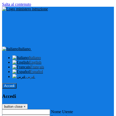
Salta al contenuto
Italiano
Italiano
English
Français
Español
عربى
Accedi
Accedi
button close
×
Nome Utente