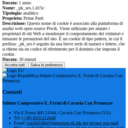
Durata:
1 anno
Nome:
_pk_ses.1.d15c
Tipologia:
analitico
Proprieta:
Prime Parti
Descrizione:
Questo nome di cookie è associato alla piattaforma di
analisi web open source Piwik. Viene utilizzato per aiutare i
proprietari di siti Web a monitorare il comportamento dei visitatori e
misurare le prestazioni del sito. È un cookie di tipo pattern, in cui il
prefisso _pk_ses è seguito da una breve serie di numeri e lettere, che
si ritiene sia un codice di riferimento per il dominio che imposta il
cookie.
Durata:
30 minuti
Accetta tutti
Salva le preferenze
Istituto Comprensivo E. Fermi di Cavaria Con
Premezzo
Contatti
Istituto Comprensivo E. Fermi di Cavaria Con Premezzo
Via E.Fermi 400 21044, Cavaria Con Premezzo (VA)
Tel:
(+39) 0331212640
Email:
vaic84100g@istruzione.it
Link per inviare una mail