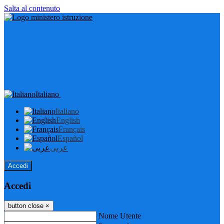
Salta al contenuto
Italiano
Italiano
English
Français
Español
عربى
Accedi
Accedi
button close
×
Nome Utente