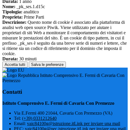
Durata:
1 anno
Nome:
_pk_ses.1.d15c
Tipologia:
analitico
Proprieta:
Prime Parti
Descrizione:
Questo nome di cookie è associato alla piattaforma di
analisi web open source Piwik. Viene utilizzato per aiutare i
proprietari di siti Web a monitorare il comportamento dei visitatori e
misurare le prestazioni del sito. È un cookie di tipo pattern, in cui il
prefisso _pk_ses è seguito da una breve serie di numeri e lettere, che
si ritiene sia un codice di riferimento per il dominio che imposta il
cookie.
Durata:
30 minuti
Accetta tutti
Salva le preferenze
Istituto Comprensivo E. Fermi di Cavaria Con
Premezzo
Contatti
Istituto Comprensivo E. Fermi di Cavaria Con Premezzo
Via E.Fermi 400 21044, Cavaria Con Premezzo (VA)
Tel:
(+39) 0331212640
Email:
vaic84100g@istruzione.it
Link per inviare una mail
PEC:
vaic84100g@pec.istruzione.it
Link per inviare una mail