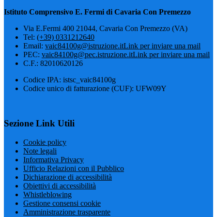
Istituto Comprensivo E. Fermi di Cavaria Con Premezzo
Via E.Fermi 400 21044, Cavaria Con Premezzo (VA)
Tel:
(+39) 0331212640
Email:
vaic84100g@istruzione.it
Link per inviare una mail
PEC:
vaic84100g@pec.istruzione.it
Link per inviare una mail
C.F.: 82010620126
Codice IPA: istsc_vaic84100g
Codice unico di fatturazione (CUF): UFW09Y
Sezione Link Utili
Cookie policy
Note legali
Informativa Privacy
Ufficio Relazioni con il Pubblico
Dichiarazione di accessibilità
Obiettivi di accessibilità
Whistleblowing
Gestione consensi cookie
Amministrazione trasparente