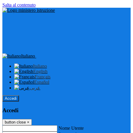
Salta al contenuto
Italiano
Italiano
English
Français
Español
عربى
Accedi
Accedi
button close
×
Nome Utente