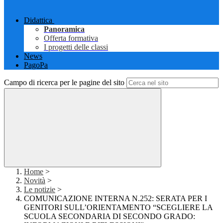
Didattica
Panoramica
Offerta formativa
I progetti delle classi
News
PagoPa
Campo di ricerca per le pagine del sito
Home
>
Novità
>
Le notizie
>
COMUNICAZIONE INTERNA N.252: SERATA PER I
GENITORI SULL’ORIENTAMENTO “SCEGLIERE LA
SCUOLA SECONDARIA DI SECONDO GRADO: