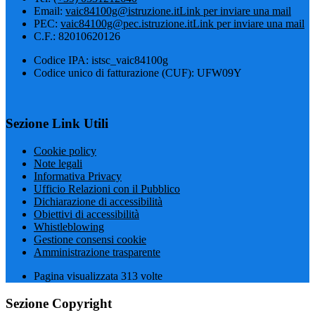
Email:
vaic84100g@istruzione.it
Link per inviare una mail
PEC:
vaic84100g@pec.istruzione.it
Link per inviare una mail
C.F.: 82010620126
Codice IPA: istsc_vaic84100g
Codice unico di fatturazione (CUF): UFW09Y
Sezione Link Utili
Cookie policy
Note legali
Informativa Privacy
Ufficio Relazioni con il Pubblico
Dichiarazione di accessibilità
Obiettivi di accessibilità
Whistleblowing
Gestione consensi cookie
Amministrazione trasparente
Pagina visualizzata
313
volte
Sezione Copyright