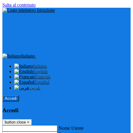
Salta al contenuto
Italiano
Italiano
English
Français
Español
عربى
Accedi
Accedi
button close
×
Nome Utente