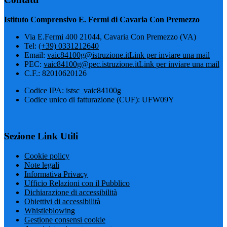
Istituto Comprensivo E. Fermi di Cavaria Con Premezzo
Via E.Fermi 400 21044, Cavaria Con Premezzo (VA)
Tel:
(+39) 0331212640
Email:
vaic84100g@istruzione.it
Link per inviare una mail
PEC:
vaic84100g@pec.istruzione.it
Link per inviare una mail
C.F.: 82010620126
Codice IPA: istsc_vaic84100g
Codice unico di fatturazione (CUF): UFW09Y
Sezione Link Utili
Cookie policy
Note legali
Informativa Privacy
Ufficio Relazioni con il Pubblico
Dichiarazione di accessibilità
Obiettivi di accessibilità
Whistleblowing
Gestione consensi cookie