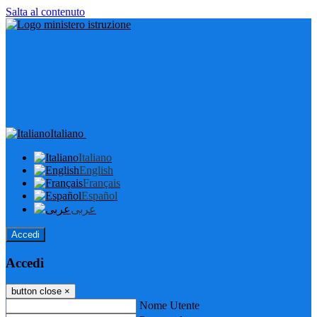
Salta al contenuto
Italiano
Italiano
English
Français
Español
عربى
Accedi
Accedi
button close
×
Nome Utente