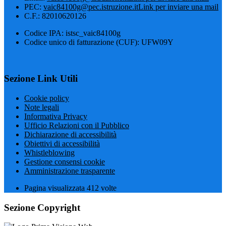
PEC:
vaic84100g@pec.istruzione.it
Link per inviare una mail
C.F.: 82010620126
Codice IPA: istsc_vaic84100g
Codice unico di fatturazione (CUF): UFW09Y
Sezione Link Utili
Cookie policy
Note legali
Informativa Privacy
Ufficio Relazioni con il Pubblico
Dichiarazione di accessibilità
Obiettivi di accessibilità
Whistleblowing
Gestione consensi cookie
Amministrazione trasparente
Pagina visualizzata
412
volte
Sezione Copyright