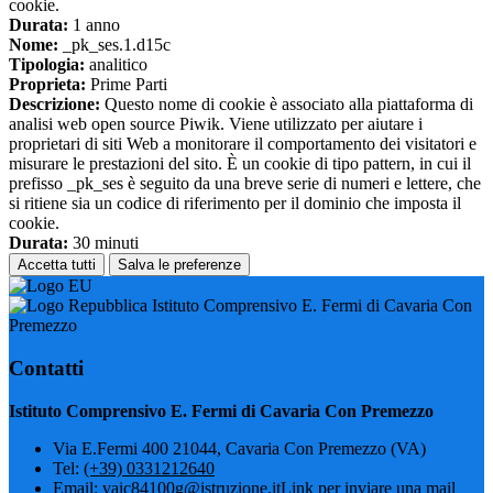
cookie.
Durata:
1 anno
Nome:
_pk_ses.1.d15c
Tipologia:
analitico
Proprieta:
Prime Parti
Descrizione:
Questo nome di cookie è associato alla piattaforma di
analisi web open source Piwik. Viene utilizzato per aiutare i
proprietari di siti Web a monitorare il comportamento dei visitatori e
misurare le prestazioni del sito. È un cookie di tipo pattern, in cui il
prefisso _pk_ses è seguito da una breve serie di numeri e lettere, che
si ritiene sia un codice di riferimento per il dominio che imposta il
cookie.
Durata:
30 minuti
Accetta tutti
Salva le preferenze
Istituto Comprensivo E. Fermi di Cavaria Con
Premezzo
Contatti
Istituto Comprensivo E. Fermi di Cavaria Con Premezzo
Via E.Fermi 400 21044, Cavaria Con Premezzo (VA)
Tel:
(+39) 0331212640
Email:
vaic84100g@istruzione.it
Link per inviare una mail