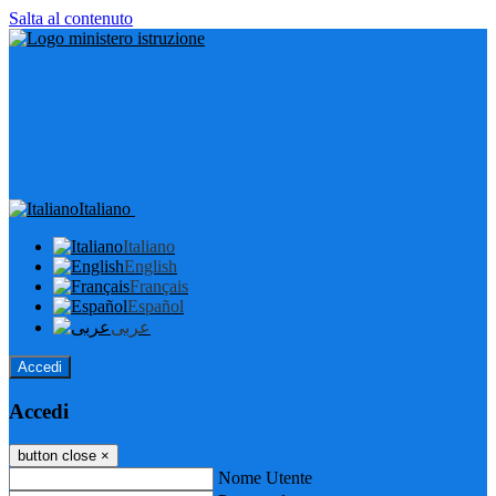
Salta al contenuto
Italiano
Italiano
English
Français
Español
عربى
Accedi
Accedi
button close
×
Nome Utente