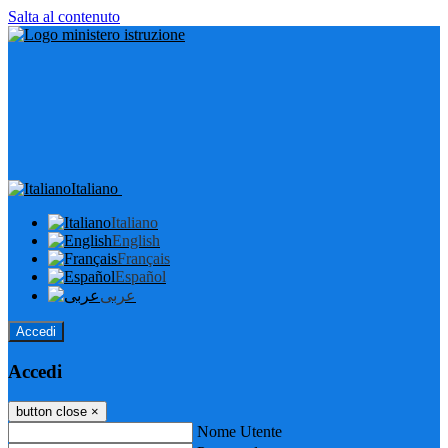
Salta al contenuto
Italiano
Italiano
English
Français
Español
عربى
Accedi
Accedi
button close
×
Nome Utente