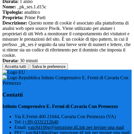
Durata:
1 anno
Nome:
_pk_ses.1.d15c
Tipologia:
analitico
Proprieta:
Prime Parti
Descrizione:
Questo nome di cookie è associato alla piattaforma di
analisi web open source Piwik. Viene utilizzato per aiutare i
proprietari di siti Web a monitorare il comportamento dei visitatori e
misurare le prestazioni del sito. È un cookie di tipo pattern, in cui il
prefisso _pk_ses è seguito da una breve serie di numeri e lettere, che
si ritiene sia un codice di riferimento per il dominio che imposta il
cookie.
Durata:
30 minuti
Accetta tutti
Salva le preferenze
Istituto Comprensivo E. Fermi di Cavaria Con
Premezzo
Contatti
Istituto Comprensivo E. Fermi di Cavaria Con Premezzo
Via E.Fermi 400 21044, Cavaria Con Premezzo (VA)
Tel:
(+39) 0331212640
Email:
vaic84100g@istruzione.it
Link per inviare una mail
PEC:
vaic84100g@pec.istruzione.it
Link per inviare una mail