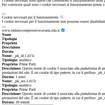
I cookie necessari sono quelli che consentono il funzionamento della pi
Per conoscere quali sono i cookie necessari al funzionamento potete v
Cookie necessari per il funzionamento
I cookie necessari per il funzionamento non possono essere disabilitati.
www.istitutocomprensivocavaria.edu.it
Nome
Tipologia
Proprieta
Descrizione
Durata
Nome:
_pk_id.1.d15c
Tipologia:
analitico
Proprieta:
Prime Parti
Descrizione:
Questo nome di cookie è associato alla piattaforma di ana
prestazioni del sito. È un cookie di tipo pattern, in cui il prefisso _pk
Durata:
1 anno
Nome:
_pk_ses.1.d15c
Tipologia:
analitico
Proprieta:
Prime Parti
Descrizione:
Questo nome di cookie è associato alla piattaforma di ana
prestazioni del sito. È un cookie di tipo pattern, in cui il prefisso _pk
Durata:
30 minuti