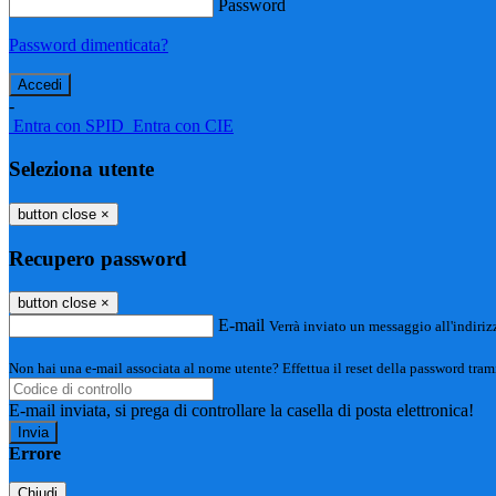
Password
Password dimenticata?
-
Entra con SPID
Entra con CIE
Seleziona utente
button close
×
Recupero password
button close
×
E-mail
Verrà inviato un messaggio all'indirizz
Non hai una e-mail associata al nome utente? Effettua il reset della password tram
E-mail inviata, si prega di controllare la casella di posta elettronica!
Errore
Chiudi