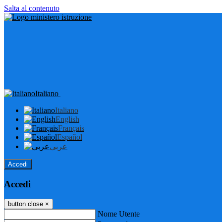
Salta al contenuto
Italiano
Italiano
English
Français
Español
عربى
Accedi
Accedi
button close
×
Nome Utente