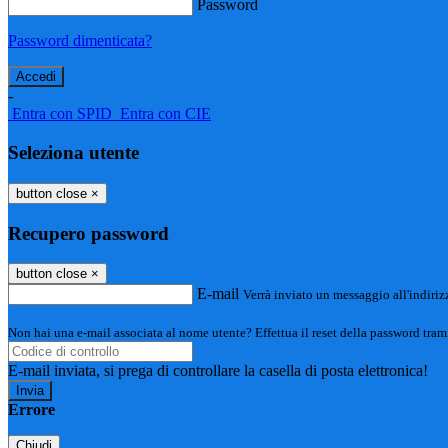
Password
Password dimenticata?
-
Entra con SPID
Entra con CIE
Seleziona utente
button close
×
Recupero password
button close
×
E-mail
Verrà inviato un messaggio all'indirizz
Non hai una e-mail associata al nome utente? Effettua il reset della password tram
E-mail inviata, si prega di controllare la casella di posta elettronica!
Errore
Chiudi