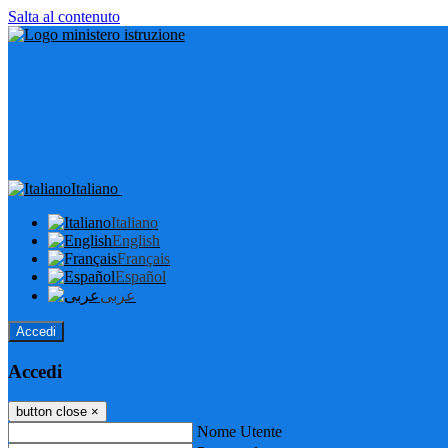
Salta al contenuto
Italiano
Italiano
English
Français
Español
عربى
Accedi
Accedi
button close
×
Nome Utente