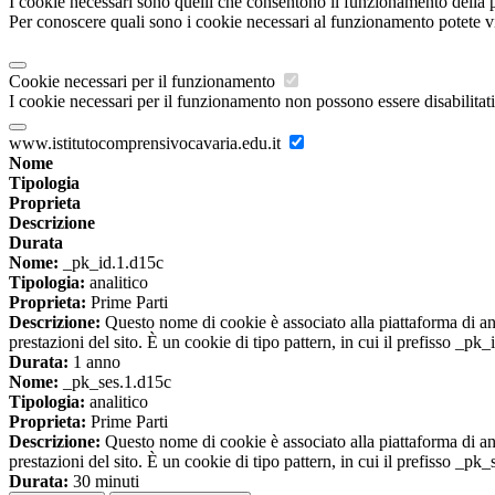
I cookie necessari sono quelli che consentono il funzionamento della pi
Per conoscere quali sono i cookie necessari al funzionamento potete v
Cookie necessari per il funzionamento
I cookie necessari per il funzionamento non possono essere disabilitati.
www.istitutocomprensivocavaria.edu.it
Nome
Tipologia
Proprieta
Descrizione
Durata
Nome:
_pk_id.1.d15c
Tipologia:
analitico
Proprieta:
Prime Parti
Descrizione:
Questo nome di cookie è associato alla piattaforma di ana
prestazioni del sito. È un cookie di tipo pattern, in cui il prefisso _pk
Durata:
1 anno
Nome:
_pk_ses.1.d15c
Tipologia:
analitico
Proprieta:
Prime Parti
Descrizione:
Questo nome di cookie è associato alla piattaforma di ana
prestazioni del sito. È un cookie di tipo pattern, in cui il prefisso _pk
Durata:
30 minuti