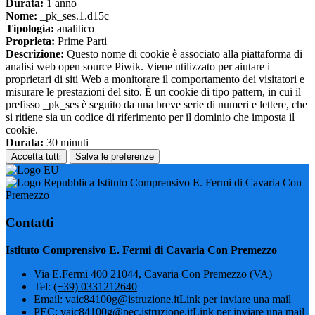
Durata:
1 anno
Nome:
_pk_ses.1.d15c
Tipologia:
analitico
Proprieta:
Prime Parti
Descrizione:
Questo nome di cookie è associato alla piattaforma di
analisi web open source Piwik. Viene utilizzato per aiutare i
proprietari di siti Web a monitorare il comportamento dei visitatori e
misurare le prestazioni del sito. È un cookie di tipo pattern, in cui il
prefisso _pk_ses è seguito da una breve serie di numeri e lettere, che
si ritiene sia un codice di riferimento per il dominio che imposta il
cookie.
Durata:
30 minuti
Accetta tutti
Salva le preferenze
Istituto Comprensivo E. Fermi di Cavaria Con
Premezzo
Contatti
Istituto Comprensivo E. Fermi di Cavaria Con Premezzo
Via E.Fermi 400 21044, Cavaria Con Premezzo (VA)
Tel:
(+39) 0331212640
Email:
vaic84100g@istruzione.it
Link per inviare una mail
PEC:
vaic84100g@pec.istruzione.it
Link per inviare una mail