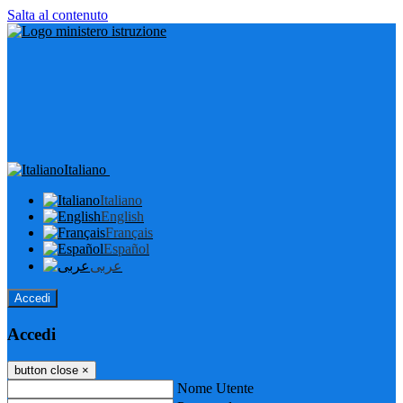
Salta al contenuto
Italiano
Italiano
English
Français
Español
عربى
Accedi
Accedi
button close
×
Nome Utente