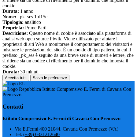
si ritiene sia un codice di riferimento per il dominio che imposta il
cookie.
Durata:
1 anno
Nome:
_pk_ses.1.d15c
Tipologia:
analitico
Proprieta:
Prime Parti
Descrizione:
Questo nome di cookie è associato alla piattaforma di
analisi web open source Piwik. Viene utilizzato per aiutare i
proprietari di siti Web a monitorare il comportamento dei visitatori e
misurare le prestazioni del sito. È un cookie di tipo pattern, in cui il
prefisso _pk_ses è seguito da una breve serie di numeri e lettere, che
si ritiene sia un codice di riferimento per il dominio che imposta il
cookie.
Durata:
30 minuti
Accetta tutti
Salva le preferenze
Istituto Comprensivo E. Fermi di Cavaria Con
Premezzo
Contatti
Istituto Comprensivo E. Fermi di Cavaria Con Premezzo
Via E.Fermi 400 21044, Cavaria Con Premezzo (VA)
Tel:
(+39) 0331212640