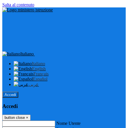
Salta al contenuto
Italiano
Italiano
English
Français
Español
عربى
Accedi
Accedi
button close
×
Nome Utente