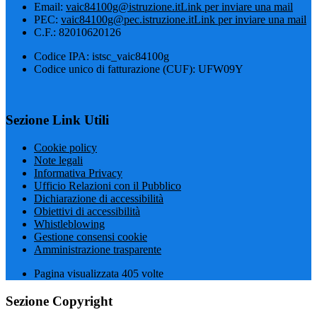
Email:
vaic84100g@istruzione.it
Link per inviare una mail
PEC:
vaic84100g@pec.istruzione.it
Link per inviare una mail
C.F.: 82010620126
Codice IPA: istsc_vaic84100g
Codice unico di fatturazione (CUF): UFW09Y
Sezione Link Utili
Cookie policy
Note legali
Informativa Privacy
Ufficio Relazioni con il Pubblico
Dichiarazione di accessibilità
Obiettivi di accessibilità
Whistleblowing
Gestione consensi cookie
Amministrazione trasparente
Pagina visualizzata
405
volte
Sezione Copyright