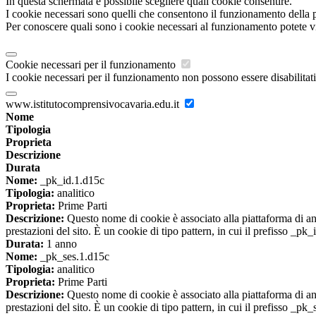
In questa schermata è possibile scegliere quali cookie consentire.
I cookie necessari sono quelli che consentono il funzionamento della pi
Per conoscere quali sono i cookie necessari al funzionamento potete v
Cookie necessari per il funzionamento
I cookie necessari per il funzionamento non possono essere disabilitati.
www.istitutocomprensivocavaria.edu.it
Nome
Tipologia
Proprieta
Descrizione
Durata
Nome:
_pk_id.1.d15c
Tipologia:
analitico
Proprieta:
Prime Parti
Descrizione:
Questo nome di cookie è associato alla piattaforma di ana
prestazioni del sito. È un cookie di tipo pattern, in cui il prefisso _pk
Durata:
1 anno
Nome:
_pk_ses.1.d15c
Tipologia:
analitico
Proprieta:
Prime Parti
Descrizione:
Questo nome di cookie è associato alla piattaforma di ana
prestazioni del sito. È un cookie di tipo pattern, in cui il prefisso _pk