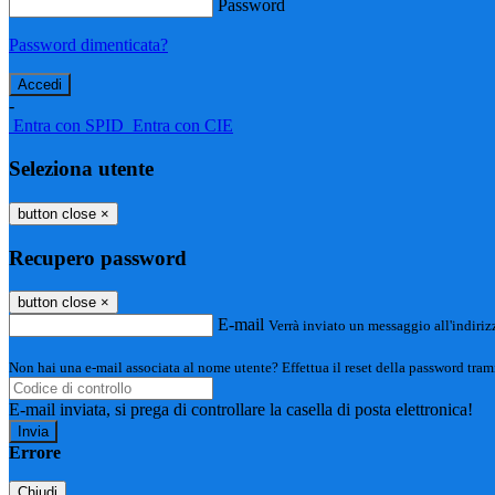
Password
Password dimenticata?
-
Entra con SPID
Entra con CIE
Seleziona utente
button close
×
Recupero password
button close
×
E-mail
Verrà inviato un messaggio all'indirizz
Non hai una e-mail associata al nome utente? Effettua il reset della password tram
E-mail inviata, si prega di controllare la casella di posta elettronica!
Errore
Chiudi