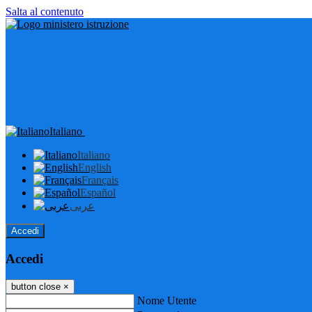
Salta al contenuto
Italiano
Italiano
English
Français
Español
عربى
Accedi
Accedi
button close
×
Nome Utente