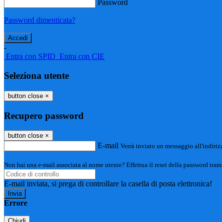
Password
Password dimenticata?
-
Entra con SPID
Entra con CIE
Seleziona utente
button close
×
Recupero password
button close
×
E-mail
Verrà inviato un messaggio all'indirizz
Non hai una e-mail associata al nome utente? Effettua il reset della password tram
E-mail inviata, si prega di controllare la casella di posta elettronica!
Errore
Chiudi