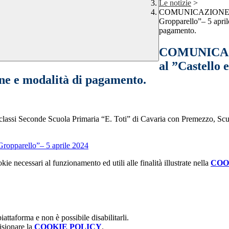
Le notizie
>
COMUNICAZIONE INTER
Gropparello”– 5 apri
pagamento.
COMUNICAZI
al ”Castello 
ne e modalità di pagamento.
e classi Seconde Scuola Primaria “E. Toti” di Cavaria con Premezzo, Sc
- Gropparello”– 5 aprile 2024
kie necessari al funzionamento ed utili alle finalità illustrate nella
COO
attaforma e non è possibile disabilitarli.
isionare la
COOKIE POLICY
.