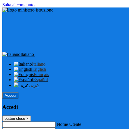
Salta al contenuto
Italiano
Italiano
English
Français
Español
عربى
Accedi
Accedi
button close
×
Nome Utente