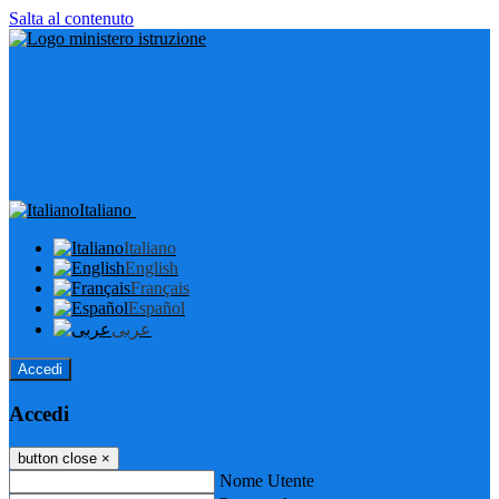
Salta al contenuto
Italiano
Italiano
English
Français
Español
عربى
Accedi
Accedi
button close
×
Nome Utente