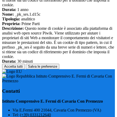
si ritiene sia un codice di riferimento per il dominio che imposta il
cookie.
Durata:
1 anno
Nome:
_pk_ses.1.d15c
Tipologia:
analitico
Proprieta:
Prime Parti
Descrizione:
Questo nome di cookie è associato alla piattaforma di
analisi web open source Piwik. Viene utilizzato per aiutare i
proprietari di siti Web a monitorare il comportamento dei visitatori e
misurare le prestazioni del sito. È un cookie di tipo pattern, in cui il
prefisso _pk_ses è seguito da una breve serie di numeri e lettere, che
si ritiene sia un codice di riferimento per il dominio che imposta il
cookie.
Durata:
30 minuti
Accetta tutti
Salva le preferenze
Istituto Comprensivo E. Fermi di Cavaria Con
Premezzo
Contatti
Istituto Comprensivo E. Fermi di Cavaria Con Premezzo
Via E.Fermi 400 21044, Cavaria Con Premezzo (VA)
Tel:
(+39) 0331212640