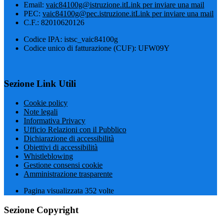
Email:
vaic84100g@istruzione.it
Link per inviare una mail
PEC:
vaic84100g@pec.istruzione.it
Link per inviare una mail
C.F.: 82010620126
Codice IPA: istsc_vaic84100g
Codice unico di fatturazione (CUF): UFW09Y
Sezione Link Utili
Cookie policy
Note legali
Informativa Privacy
Ufficio Relazioni con il Pubblico
Dichiarazione di accessibilità
Obiettivi di accessibilità
Whistleblowing
Gestione consensi cookie
Amministrazione trasparente
Pagina visualizzata
352
volte
Sezione Copyright