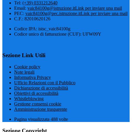
Tel:
(+39) 0331212640
Email:
vaic84100g@istruzione.it
Link per inviare una mail
PEC:
vaic84100g@pec.istruzione.it
Link per inviare una mail
C.F.: 82010620126
Codice IPA: istsc_vaic84100g
Codice unico di fatturazione (CUF): UFW09Y
Sezione Link Utili
Cookie policy
Note legali
Informativa Privacy
Ufficio Relazioni con il Pubblico
Dichiarazione di accessibilità
Obiettivi di accessibilità
Whistleblowing
Gestione consensi cookie
Amministrazione trasparente
Pagina visualizzata
488
volte
Sezione Copyright