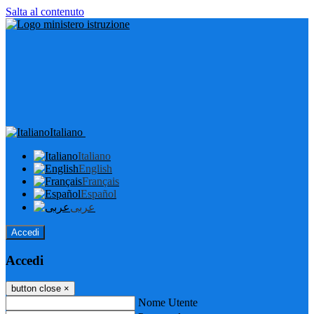
Salta al contenuto
Italiano
Italiano
English
Français
Español
عربى
Accedi
Accedi
button close
×
Nome Utente