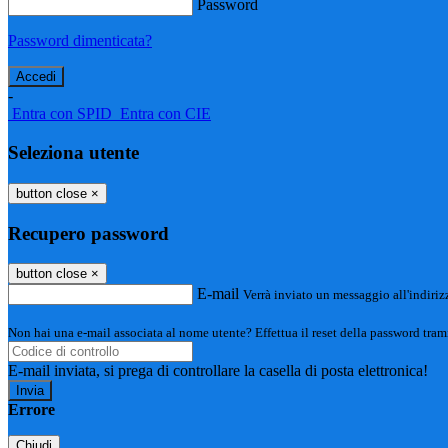
Password
Password dimenticata?
-
Entra con SPID
Entra con CIE
Seleziona utente
button close
×
Recupero password
button close
×
E-mail
Verrà inviato un messaggio all'indirizz
Non hai una e-mail associata al nome utente? Effettua il reset della password tram
E-mail inviata, si prega di controllare la casella di posta elettronica!
Errore
Chiudi