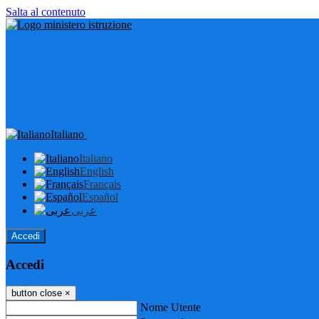
Salta al contenuto
Italiano
Italiano
English
Français
Español
عربى
Accedi
Accedi
button close
×
Nome Utente