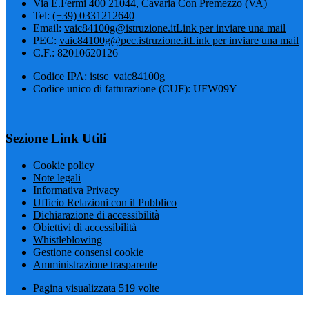
Via E.Fermi 400 21044, Cavaria Con Premezzo (VA)
Tel:
(+39) 0331212640
Email:
vaic84100g@istruzione.it
Link per inviare una mail
PEC:
vaic84100g@pec.istruzione.it
Link per inviare una mail
C.F.: 82010620126
Codice IPA: istsc_vaic84100g
Codice unico di fatturazione (CUF): UFW09Y
Sezione Link Utili
Cookie policy
Note legali
Informativa Privacy
Ufficio Relazioni con il Pubblico
Dichiarazione di accessibilità
Obiettivi di accessibilità
Whistleblowing
Gestione consensi cookie
Amministrazione trasparente
Pagina visualizzata
519
volte