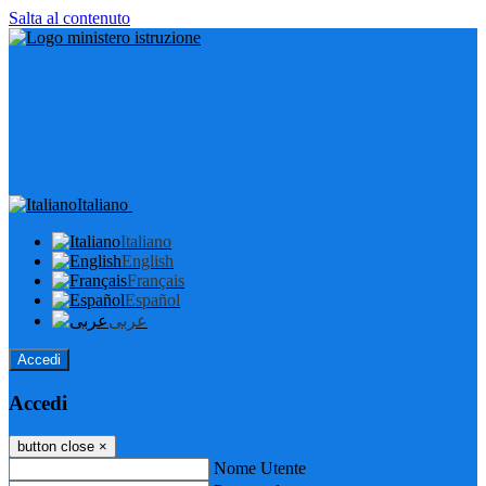
Salta al contenuto
Italiano
Italiano
English
Français
Español
عربى
Accedi
Accedi
button close
×
Nome Utente