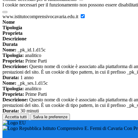
I cookie necessari per il funzionamento non possono essere disabilitati.
www.istitutocomprensivocavaria.edu.it
Nome
Tipologia
Proprieta
Descrizione
Durata
Nome:
_pk_id.1.d15c
Tipologia:
analitico
Proprieta:
Prime Parti
Descrizione:
Questo nome di cookie è associato alla piattaforma di ana
prestazioni del sito. È un cookie di tipo pattern, in cui il prefisso _pk
Durata:
1 anno
Nome:
_pk_ses.1.d15c
Tipologia:
analitico
Proprieta:
Prime Parti
Descrizione:
Questo nome di cookie è associato alla piattaforma di ana
prestazioni del sito. È un cookie di tipo pattern, in cui il prefisso _pk
Durata:
30 minuti
Accetta tutti
Salva le preferenze
Istituto Comprensivo E. Fermi di Cavaria Con P