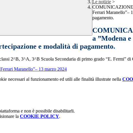
Le notizie
>
COMUNICAZIONE INT
Ferrari Maranello”– 
pagamento.
COMUNICAZI
a ”Modena e 
tecipazione e modalità di pagamento.
le classi 2^B, 3^A, 3^B Scuola Secondaria di primo grado “E. Fermi” d
 Ferrari Maranello”– 13 marzo 2024
kie necessari al funzionamento ed utili alle finalità illustrate nella
COO
attaforma e non è possibile disabilitarli.
isionare la
COOKIE POLICY
.