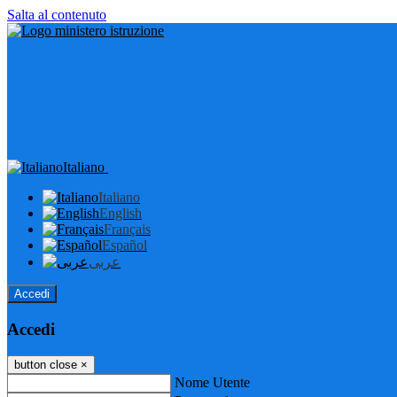
Salta al contenuto
Italiano
Italiano
English
Français
Español
عربى
Accedi
Accedi
button close
×
Nome Utente