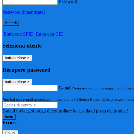
Password
Password dimenticata?
-
Entra con SPID
Entra con CIE
Seleziona utente
button close
×
Recupero password
button close
×
E-mail
Verrà inviato un messaggio all'indirizz
Non hai una e-mail associata al nome utente? Effettua il reset della password tram
E-mail inviata, si prega di controllare la casella di posta elettronica!
Errore
Chiudi