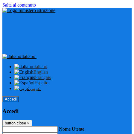
Salta al contenuto
Italiano
Italiano
English
Français
Español
عربى
Accedi
Accedi
button close
×
Nome Utente