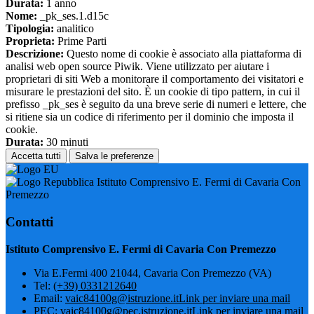
Durata:
1 anno
Nome:
_pk_ses.1.d15c
Tipologia:
analitico
Proprieta:
Prime Parti
Descrizione:
Questo nome di cookie è associato alla piattaforma di
analisi web open source Piwik. Viene utilizzato per aiutare i
proprietari di siti Web a monitorare il comportamento dei visitatori e
misurare le prestazioni del sito. È un cookie di tipo pattern, in cui il
prefisso _pk_ses è seguito da una breve serie di numeri e lettere, che
si ritiene sia un codice di riferimento per il dominio che imposta il
cookie.
Durata:
30 minuti
Accetta tutti
Salva le preferenze
Istituto Comprensivo E. Fermi di Cavaria Con
Premezzo
Contatti
Istituto Comprensivo E. Fermi di Cavaria Con Premezzo
Via E.Fermi 400 21044, Cavaria Con Premezzo (VA)
Tel:
(+39) 0331212640
Email:
vaic84100g@istruzione.it
Link per inviare una mail
PEC:
vaic84100g@pec.istruzione.it
Link per inviare una mail