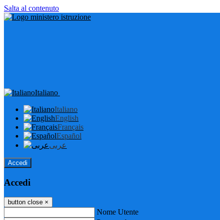
Salta al contenuto
Italiano
Italiano
English
Français
Español
عربى
Accedi
Accedi
button close
×
Nome Utente