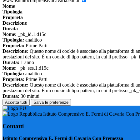
www.istitutocomprensivocavaria.edu.it
Nome
Tipologia
Proprieta
Descrizione
Durata
Nome:
_pk_id.1.d15c
Tipologia:
analitico
Proprieta:
Prime Parti
Descrizione:
Questo nome di cookie è associato alla piattaforma di ana
prestazioni del sito. È un cookie di tipo pattern, in cui il prefisso _pk
Durata:
1 anno
Nome:
_pk_ses.1.d15c
Tipologia:
analitico
Proprieta:
Prime Parti
Descrizione:
Questo nome di cookie è associato alla piattaforma di ana
prestazioni del sito. È un cookie di tipo pattern, in cui il prefisso _pk
Durata:
30 minuti
Accetta tutti
Salva le preferenze
Istituto Comprensivo E. Fermi di Cavaria Con P
Contatti
Istituto Comprensivo E. Fermi di Cavaria Con Premezzo