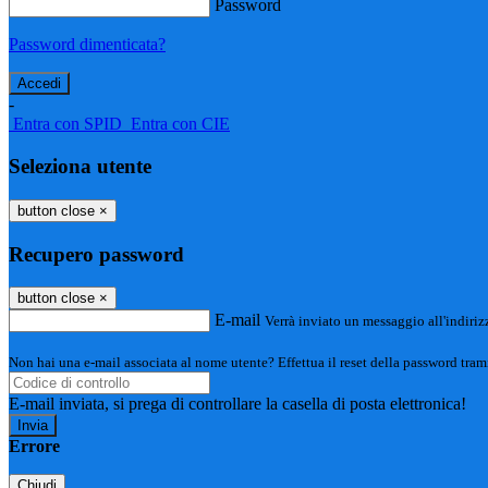
Password
Password dimenticata?
-
Entra con SPID
Entra con CIE
Seleziona utente
button close
×
Recupero password
button close
×
E-mail
Verrà inviato un messaggio all'indirizz
Non hai una e-mail associata al nome utente? Effettua il reset della password tram
E-mail inviata, si prega di controllare la casella di posta elettronica!
Errore
Chiudi