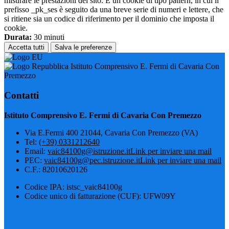
misurare le prestazioni del sito. È un cookie di tipo pattern, in cui il
prefisso _pk_ses è seguito da una breve serie di numeri e lettere, che
si ritiene sia un codice di riferimento per il dominio che imposta il
cookie.
Durata:
30 minuti
Accetta tutti
Salva le preferenze
Istituto Comprensivo E. Fermi di Cavaria Con
Premezzo
Contatti
Istituto Comprensivo E. Fermi di Cavaria Con Premezzo
Via E.Fermi 400 21044, Cavaria Con Premezzo (VA)
Tel:
(+39) 0331212640
Email:
vaic84100g@istruzione.it
Link per inviare una mail
PEC:
vaic84100g@pec.istruzione.it
Link per inviare una mail
C.F.: 82010620126
Codice IPA: istsc_vaic84100g
Codice unico di fatturazione (CUF): UFW09Y