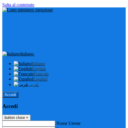
Salta al contenuto
Italiano
Italiano
English
Français
Español
عربى
Accedi
Accedi
button close
×
Nome Utente