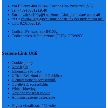
Via E.Fermi 400 21044, Cavaria Con Premezzo (VA)
Tel:
(+39) 0331212640
Email:
vaic84100g@istruzione.it
Link per inviare una mail
PEC:
vaic84100g@pec.istruzione.it
Link per inviare una mail
C.F.: 82010620126
Codice IPA: istsc_vaic84100g
Codice unico di fatturazione (CUF): UFW09Y
Sezione Link Utili
Cookie policy
Note legali
Informativa Privacy
Ufficio Relazioni con il Pubblico
Dichiarazione di accessibilità
Obiettivi di accessibilità
Whistleblowing
Gestione consensi cookie
Amministrazione trasparente
Pagina visualizzata
445
volte