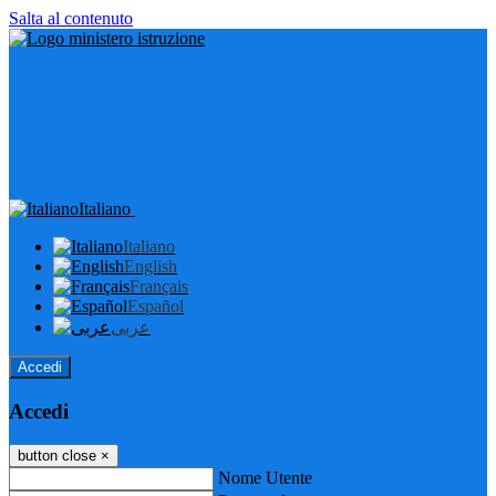
Salta al contenuto
Italiano
Italiano
English
Français
Español
عربى
Accedi
Accedi
button close
×
Nome Utente