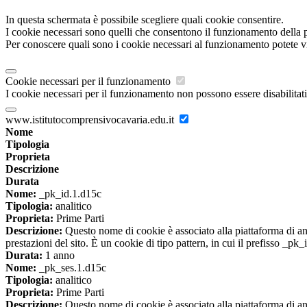
In questa schermata è possibile scegliere quali cookie consentire.
I cookie necessari sono quelli che consentono il funzionamento della pi
Per conoscere quali sono i cookie necessari al funzionamento potete v
Cookie necessari per il funzionamento
I cookie necessari per il funzionamento non possono essere disabilitati.
www.istitutocomprensivocavaria.edu.it
Nome
Tipologia
Proprieta
Descrizione
Durata
Nome:
_pk_id.1.d15c
Tipologia:
analitico
Proprieta:
Prime Parti
Descrizione:
Questo nome di cookie è associato alla piattaforma di ana
prestazioni del sito. È un cookie di tipo pattern, in cui il prefisso _pk
Durata:
1 anno
Nome:
_pk_ses.1.d15c
Tipologia:
analitico
Proprieta:
Prime Parti
Descrizione:
Questo nome di cookie è associato alla piattaforma di ana