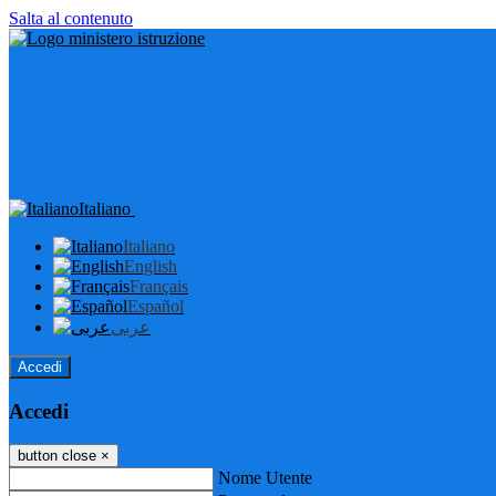
Salta al contenuto
Italiano
Italiano
English
Français
Español
عربى
Accedi
Accedi
button close
×
Nome Utente