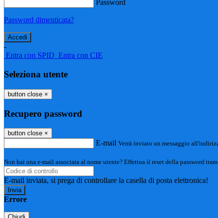
Password
Password dimenticata?
-
Entra con SPID
Entra con CIE
Seleziona utente
button close
×
Recupero password
button close
×
E-mail
Verrà inviato un messaggio all'indirizz
Non hai una e-mail associata al nome utente? Effettua il reset della password tram
E-mail inviata, si prega di controllare la casella di posta elettronica!
Errore
Chiudi