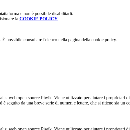
attaforma e non è possibile disabilitarli.
isionare la
COOKIE POLICY
.
 È possibile consultare l'elenco nella pagina della cookie policy.
lisi web open source Piwik. Viene utilizzato per aiutare i proprietari di
_id è seguito da una breve serie di numeri e lettere, che si ritiene sia un 
lisi web open source Piwik. Viene utilizzato per aiutare i proprietari di