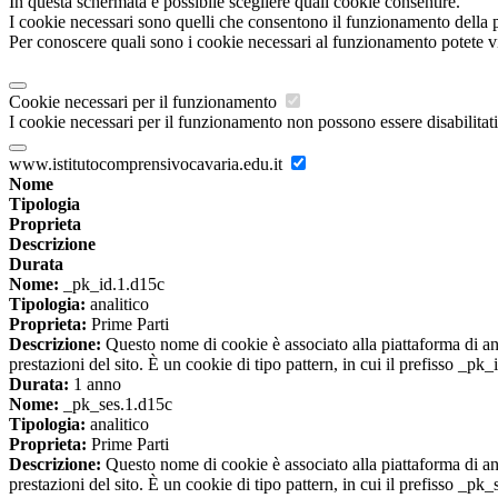
In questa schermata è possibile scegliere quali cookie consentire.
I cookie necessari sono quelli che consentono il funzionamento della pi
Per conoscere quali sono i cookie necessari al funzionamento potete v
Cookie necessari per il funzionamento
I cookie necessari per il funzionamento non possono essere disabilitati.
www.istitutocomprensivocavaria.edu.it
Nome
Tipologia
Proprieta
Descrizione
Durata
Nome:
_pk_id.1.d15c
Tipologia:
analitico
Proprieta:
Prime Parti
Descrizione:
Questo nome di cookie è associato alla piattaforma di ana
prestazioni del sito. È un cookie di tipo pattern, in cui il prefisso _pk
Durata:
1 anno
Nome:
_pk_ses.1.d15c
Tipologia:
analitico
Proprieta:
Prime Parti
Descrizione:
Questo nome di cookie è associato alla piattaforma di ana
prestazioni del sito. È un cookie di tipo pattern, in cui il prefisso _pk