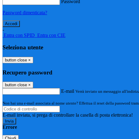
Password
Password dimenticata?
-
Entra con SPID
Entra con CIE
Seleziona utente
button close
×
Recupero password
button close
×
E-mail
Verrà inviato un messaggio all'indirizz
Non hai una e-mail associata al nome utente? Effettua il reset della password tram
E-mail inviata, si prega di controllare la casella di posta elettronica!
Errore
Chiudi