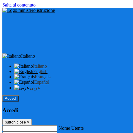
Salta al contenuto
Italiano
Italiano
English
Français
Español
عربى
Accedi
Accedi
button close
×
Nome Utente