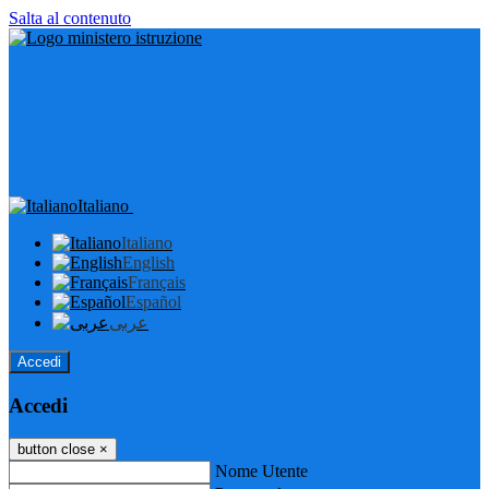
Salta al contenuto
Italiano
Italiano
English
Français
Español
عربى
Accedi
Accedi
button close
×
Nome Utente