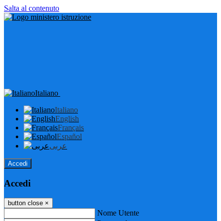
Salta al contenuto
Italiano
Italiano
English
Français
Español
عربى
Accedi
Accedi
button close
×
Nome Utente