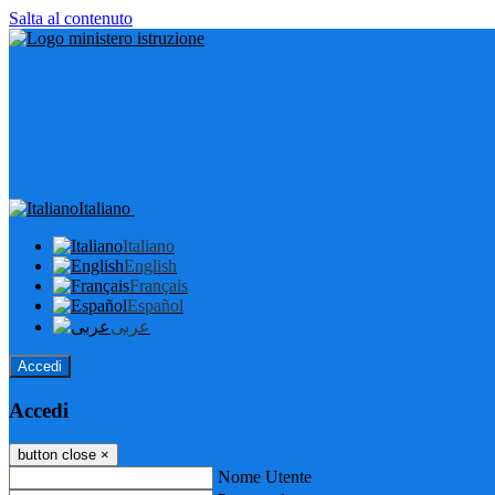
Salta al contenuto
Italiano
Italiano
English
Français
Español
عربى
Accedi
Accedi
button close
×
Nome Utente