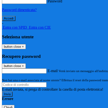
Password
Password dimenticata?
-
Entra con SPID
Entra con CIE
Seleziona utente
button close
×
Recupero password
button close
×
E-mail
Verrà inviato un messaggio all'indirizz
Non hai una e-mail associata al nome utente? Effettua il reset della password tram
E-mail inviata, si prega di controllare la casella di posta elettronica!
Errore
Chiudi