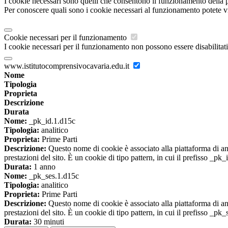
I cookie necessari sono quelli che consentono il funzionamento della pi
Per conoscere quali sono i cookie necessari al funzionamento potete v
Cookie necessari per il funzionamento
I cookie necessari per il funzionamento non possono essere disabilitati.
www.istitutocomprensivocavaria.edu.it
Nome
Tipologia
Proprieta
Descrizione
Durata
Nome:
_pk_id.1.d15c
Tipologia:
analitico
Proprieta:
Prime Parti
Descrizione:
Questo nome di cookie è associato alla piattaforma di ana
prestazioni del sito. È un cookie di tipo pattern, in cui il prefisso _pk
Durata:
1 anno
Nome:
_pk_ses.1.d15c
Tipologia:
analitico
Proprieta:
Prime Parti
Descrizione:
Questo nome di cookie è associato alla piattaforma di ana
prestazioni del sito. È un cookie di tipo pattern, in cui il prefisso _pk
Durata:
30 minuti