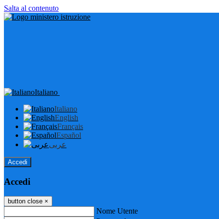
Salta al contenuto
Italiano
Italiano
English
Français
Español
عربى
Accedi
Accedi
button close
×
Nome Utente