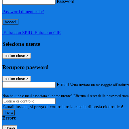
Password
Password dimenticata?
-
Entra con SPID
Entra con CIE
Seleziona utente
button close
×
Recupero password
button close
×
E-mail
Verrà inviato un messaggio all'indirizz
Non hai una e-mail associata al nome utente? Effettua il reset della password tram
E-mail inviata, si prega di controllare la casella di posta elettronica!
Errore
Chiudi