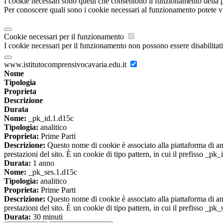
I cookie necessari sono quelli che consentono il funzionamento della pi
Per conoscere quali sono i cookie necessari al funzionamento potete v
Cookie necessari per il funzionamento
I cookie necessari per il funzionamento non possono essere disabilitati.
www.istitutocomprensivocavaria.edu.it
Nome
Tipologia
Proprieta
Descrizione
Durata
Nome:
_pk_id.1.d15c
Tipologia:
analitico
Proprieta:
Prime Parti
Descrizione:
Questo nome di cookie è associato alla piattaforma di ana
prestazioni del sito. È un cookie di tipo pattern, in cui il prefisso _pk
Durata:
1 anno
Nome:
_pk_ses.1.d15c
Tipologia:
analitico
Proprieta:
Prime Parti
Descrizione:
Questo nome di cookie è associato alla piattaforma di ana
prestazioni del sito. È un cookie di tipo pattern, in cui il prefisso _pk
Durata:
30 minuti