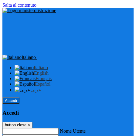
Salta al contenuto
Italiano
Italiano
English
Français
Español
عربى
Accedi
Accedi
button close
×
Nome Utente