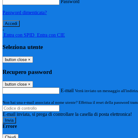
Password
Password dimenticata?
-
Entra con SPID
Entra con CIE
Seleziona utente
button close
×
Recupero password
button close
×
E-mail
Verrà inviato un messaggio all'indirizz
Non hai una e-mail associata al nome utente? Effettua il reset della password tram
E-mail inviata, si prega di controllare la casella di posta elettronica!
Errore
Chiudi