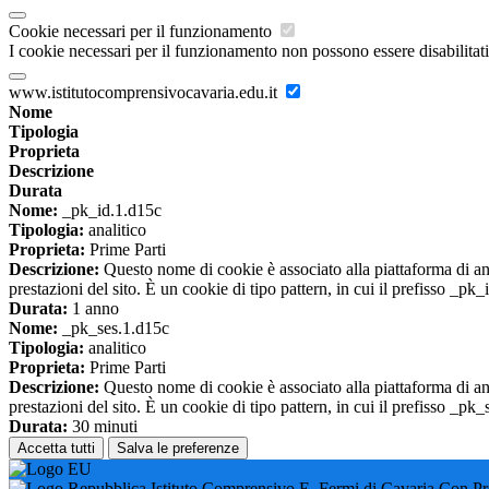
Cookie necessari per il funzionamento
I cookie necessari per il funzionamento non possono essere disabilitati.
www.istitutocomprensivocavaria.edu.it
Nome
Tipologia
Proprieta
Descrizione
Durata
Nome:
_pk_id.1.d15c
Tipologia:
analitico
Proprieta:
Prime Parti
Descrizione:
Questo nome di cookie è associato alla piattaforma di ana
prestazioni del sito. È un cookie di tipo pattern, in cui il prefisso _pk
Durata:
1 anno
Nome:
_pk_ses.1.d15c
Tipologia:
analitico
Proprieta:
Prime Parti
Descrizione:
Questo nome di cookie è associato alla piattaforma di ana
prestazioni del sito. È un cookie di tipo pattern, in cui il prefisso _pk
Durata:
30 minuti
Accetta tutti
Salva le preferenze
Istituto Comprensivo E. Fermi di Cavaria Con P