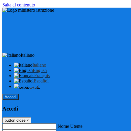
Salta al contenuto
Italiano
Italiano
English
Français
Español
عربى
Accedi
Accedi
button close
×
Nome Utente