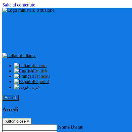
Salta al contenuto
Italiano
Italiano
English
Français
Español
عربى
Accedi
Accedi
button close
×
Nome Utente