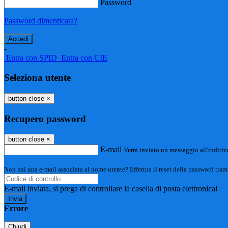
Password
Password dimenticata?
-
Entra con SPID
Entra con CIE
Seleziona utente
button close
×
Recupero password
button close
×
E-mail
Verrà inviato un messaggio all'indirizz
Non hai una e-mail associata al nome utente? Effettua il reset della password tram
E-mail inviata, si prega di controllare la casella di posta elettronica!
Errore
Chiudi