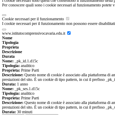
I cookie necessari sono quelli che consentono il funzionamento della pi
Per conoscere quali sono i cookie necessari al funzionamento potete v
Cookie necessari per il funzionamento
I cookie necessari per il funzionamento non possono essere disabilitati.
www.istitutocomprensivocavaria.edu.it
Nome
Tipologia
Proprieta
Descrizione
Durata
Nome:
_pk_id.1.d15c
Tipologia:
analitico
Proprieta:
Prime Parti
Descrizione:
Questo nome di cookie è associato alla piattaforma di ana
prestazioni del sito. È un cookie di tipo pattern, in cui il prefisso _pk
Durata:
1 anno
Nome:
_pk_ses.1.d15c
Tipologia:
analitico
Proprieta:
Prime Parti
Descrizione:
Questo nome di cookie è associato alla piattaforma di ana
prestazioni del sito. È un cookie di tipo pattern, in cui il prefisso _pk
Durata:
30 minuti