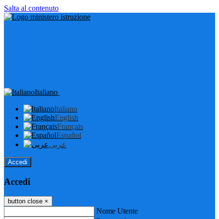
Salta al contenuto
Italiano
Italiano
English
Français
Español
عربى
Accedi
Accedi
button close
×
Nome Utente