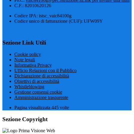
PEC:
vaic84100g@pec.istruzione.it
Link per inviare una mail
C.F.: 82010620126
Codice IPA: istsc_vaic84100g
Codice unico di fatturazione (CUF): UFW09Y
Sezione Link Utili
Cookie policy
Note legali
Informativa Privacy
Ufficio Relazioni con il Pubblico
Dichiarazione di accessibilità
Obiettivi di accessibilità
Whistleblowing
Gestione consensi cookie
Amministrazione trasparente
Pagina visualizzata
445
volte
Sezione Copyright