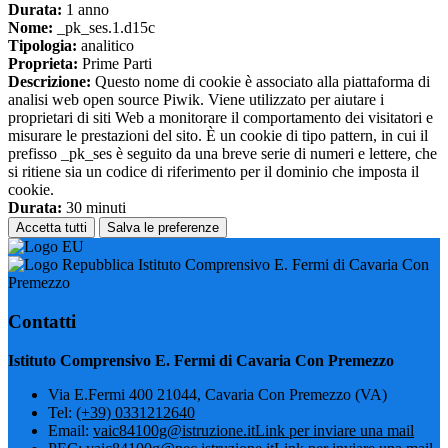
Durata:
1 anno
Nome:
_pk_ses.1.d15c
Tipologia:
analitico
Proprieta:
Prime Parti
Descrizione:
Questo nome di cookie è associato alla piattaforma di
analisi web open source Piwik. Viene utilizzato per aiutare i
proprietari di siti Web a monitorare il comportamento dei visitatori e
misurare le prestazioni del sito. È un cookie di tipo pattern, in cui il
prefisso _pk_ses è seguito da una breve serie di numeri e lettere, che
si ritiene sia un codice di riferimento per il dominio che imposta il
cookie.
Durata:
30 minuti
Accetta tutti
Salva le preferenze
Istituto Comprensivo E. Fermi di Cavaria Con
Premezzo
Contatti
Istituto Comprensivo E. Fermi di Cavaria Con Premezzo
Via E.Fermi 400 21044, Cavaria Con Premezzo (VA)
Tel:
(+39) 0331212640
Email:
vaic84100g@istruzione.it
Link per inviare una mail