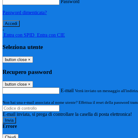
Password
Password dimenticata?
-
Entra con SPID
Entra con CIE
Seleziona utente
button close
×
Recupero password
button close
×
E-mail
Verrà inviato un messaggio all'indirizz
Non hai una e-mail associata al nome utente? Effettua il reset della password tram
E-mail inviata, si prega di controllare la casella di posta elettronica!
Errore
Chiudi