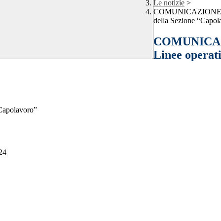
Le notizie
>
COMUNICAZIONE INTE
della Sezione “Capol
COMUNICAZI
Linee operati
“Capolavoro”
24