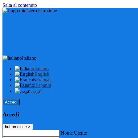
Salta al contenuto
Italiano
Italiano
English
Français
Español
عربى
Accedi
Accedi
button close
×
Nome Utente