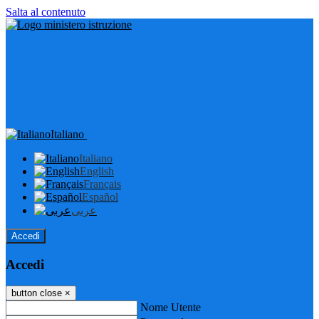
Salta al contenuto
Italiano
Italiano
English
Français
Español
عربى
Accedi
Accedi
button close
×
Nome Utente