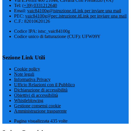
Via E.Fermi 400 21044, Cavaria Con Premezzo (VA)
Tel:
(+39) 0331212640
Email:
vaic84100g@istruzione.it
Link per inviare una mail
PEC:
vaic84100g@pec.istruzione.it
Link per inviare una mail
C.F.: 82010620126
Codice IPA: istsc_vaic84100g
Codice unico di fatturazione (CUF): UFW09Y
Sezione Link Utili
Cookie policy
Note legali
Informativa Privacy
Ufficio Relazioni con il Pubblico
Dichiarazione di accessibilità
Obiettivi di accessibilità
Whistleblowing
Gestione consensi cookie
Amministrazione trasparente
Pagina visualizzata
435
volte