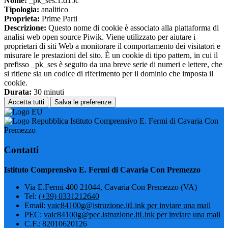
Nome:
_pk_ses.1.d15c
Tipologia:
analitico
Proprieta:
Prime Parti
Descrizione:
Questo nome di cookie è associato alla piattaforma di
analisi web open source Piwik. Viene utilizzato per aiutare i
proprietari di siti Web a monitorare il comportamento dei visitatori e
misurare le prestazioni del sito. È un cookie di tipo pattern, in cui il
prefisso _pk_ses è seguito da una breve serie di numeri e lettere, che
si ritiene sia un codice di riferimento per il dominio che imposta il
cookie.
Durata:
30 minuti
Accetta tutti
Salva le preferenze
Istituto Comprensivo E. Fermi di Cavaria Con
Premezzo
Contatti
Istituto Comprensivo E. Fermi di Cavaria Con Premezzo
Via E.Fermi 400 21044, Cavaria Con Premezzo (VA)
Tel:
(+39) 0331212640
Email:
vaic84100g@istruzione.it
Link per inviare una mail
PEC:
vaic84100g@pec.istruzione.it
Link per inviare una mail
C.F.: 82010620126