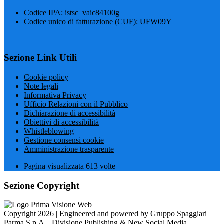
Codice IPA: istsc_vaic84100g
Codice unico di fatturazione (CUF): UFW09Y
Sezione Link Utili
Cookie policy
Note legali
Informativa Privacy
Ufficio Relazioni con il Pubblico
Dichiarazione di accessibilità
Obiettivi di accessibilità
Whistleblowing
Gestione consensi cookie
Amministrazione trasparente
Pagina visualizzata
613
volte
Sezione Copyright
Copyright 2026 | Engineered and powered by Gruppo Spaggiari
Parma S.p.A. | Divisione Publishing & New Social Media