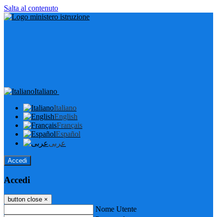
Salta al contenuto
Italiano
Italiano
English
Français
Español
عربى
Accedi
Accedi
button close
×
Nome Utente