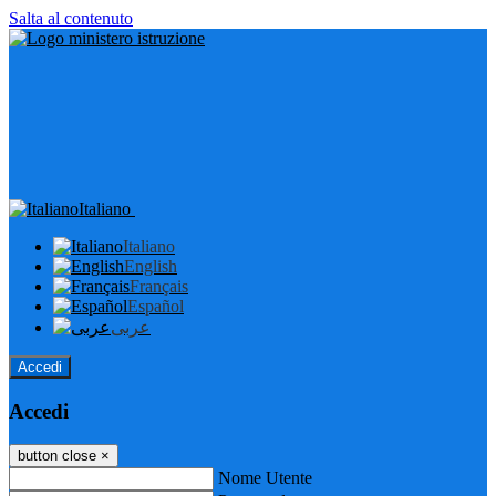
Salta al contenuto
Italiano
Italiano
English
Français
Español
عربى
Accedi
Accedi
button close
×
Nome Utente