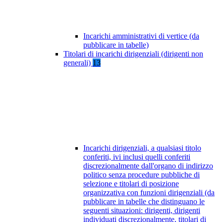
Incarichi amministrativi di vertice (da
pubblicare in tabelle)
Titolari di incarichi dirigenziali (dirigenti non
generali)
13
Incarichi dirigenziali, a qualsiasi titolo
conferiti, ivi inclusi quelli conferiti
discrezionalmente dall'organo di indirizzo
politico senza procedure pubbliche di
selezione e titolari di posizione
organizzativa con funzioni dirigenziali (da
pubblicare in tabelle che distinguano le
seguenti situazioni: dirigenti, dirigenti
individuati discrezionalmente, titolari di