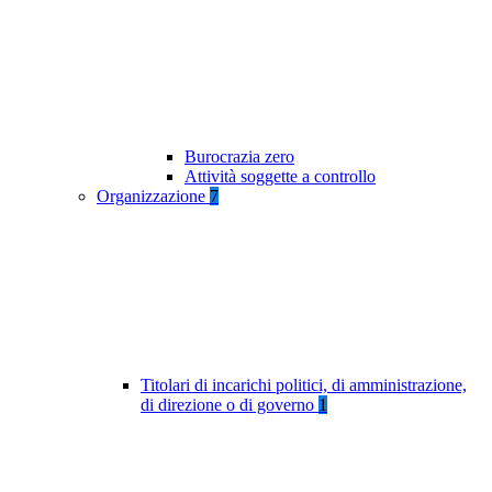
Burocrazia zero
Attività soggette a controllo
Organizzazione
7
Titolari di incarichi politici, di amministrazione,
di direzione o di governo
1